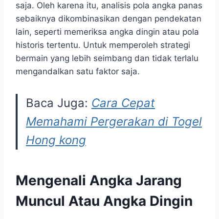
saja. Oleh karena itu, analisis pola angka panas
sebaiknya dikombinasikan dengan pendekatan
lain, seperti memeriksa angka dingin atau pola
historis tertentu. Untuk memperoleh strategi
bermain yang lebih seimbang dan tidak terlalu
mengandalkan satu faktor saja.
Baca Juga:
Cara Cepat
Memahami Pergerakan di Togel
Hong kong
Mengenali Angka Jarang
Muncul Atau Angka Dingin