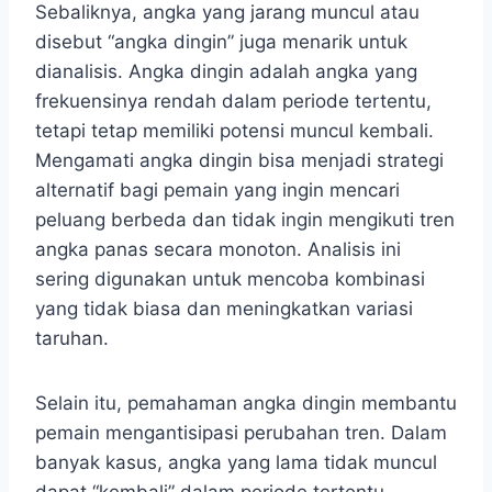
Sebaliknya, angka yang jarang muncul atau
disebut “angka dingin” juga menarik untuk
dianalisis. Angka dingin adalah angka yang
frekuensinya rendah dalam periode tertentu,
tetapi tetap memiliki potensi muncul kembali.
Mengamati angka dingin bisa menjadi strategi
alternatif bagi pemain yang ingin mencari
peluang berbeda dan tidak ingin mengikuti tren
angka panas secara monoton. Analisis ini
sering digunakan untuk mencoba kombinasi
yang tidak biasa dan meningkatkan variasi
taruhan.
Selain itu, pemahaman angka dingin membantu
pemain mengantisipasi perubahan tren. Dalam
banyak kasus, angka yang lama tidak muncul