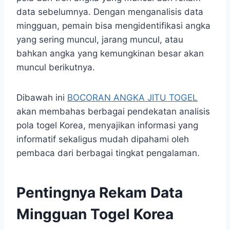
data sebelumnya. Dengan menganalisis data
mingguan, pemain bisa mengidentifikasi angka
yang sering muncul, jarang muncul, atau
bahkan angka yang kemungkinan besar akan
muncul berikutnya.
Dibawah ini
BOCORAN ANGKA JITU TOGEL
akan membahas berbagai pendekatan analisis
pola togel Korea, menyajikan informasi yang
informatif sekaligus mudah dipahami oleh
pembaca dari berbagai tingkat pengalaman.
Pentingnya Rekam Data
Mingguan Togel Korea