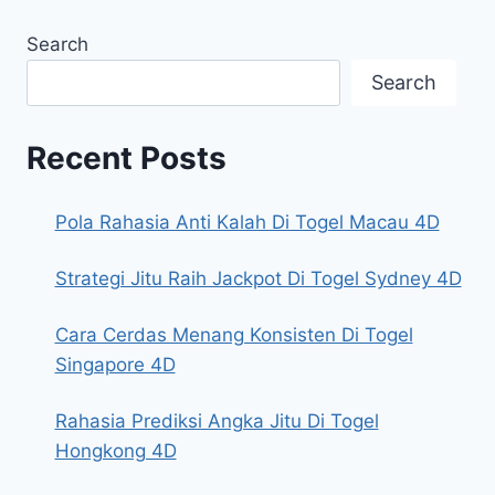
Search
Search
Recent Posts
Pola Rahasia Anti Kalah Di Togel Macau 4D
Strategi Jitu Raih Jackpot Di Togel Sydney 4D
Cara Cerdas Menang Konsisten Di Togel
Singapore 4D
Rahasia Prediksi Angka Jitu Di Togel
Hongkong 4D