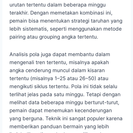
urutan tertentu dalam beberapa minggu
terakhir. Dengan memetakan kombinasi ini,
pemain bisa menentukan strategi taruhan yang
lebih sistematis, seperti menggunakan metode
pairing atau grouping angka tertentu.
Analisis pola juga dapat membantu dalam
mengenali tren tertentu, misalnya apakah
angka cenderung muncul dalam kisaran
tertentu (misalnya 1–25 atau 26–50) atau
mengikuti siklus tertentu. Pola ini tidak selalu
terlihat jelas pada satu minggu. Tetapi dengan
melihat data beberapa minggu berturut-turut,
pemain dapat menemukan kecenderungan
yang berguna. Teknik ini sangat populer karena
memberikan panduan bermain yang lebih