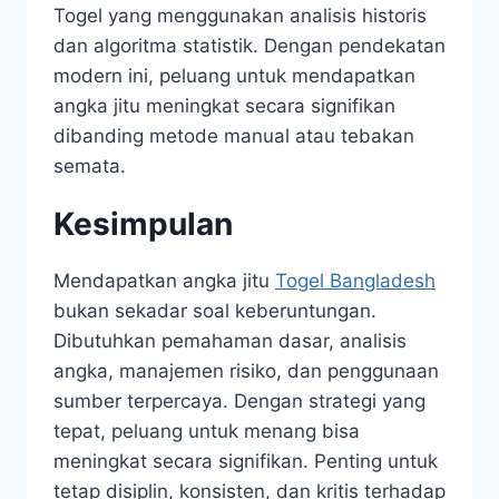
Togel yang menggunakan analisis historis
dan algoritma statistik. Dengan pendekatan
modern ini, peluang untuk mendapatkan
angka jitu meningkat secara signifikan
dibanding metode manual atau tebakan
semata.
Kesimpulan
Mendapatkan angka jitu
Togel Bangladesh
bukan sekadar soal keberuntungan.
Dibutuhkan pemahaman dasar, analisis
angka, manajemen risiko, dan penggunaan
sumber terpercaya. Dengan strategi yang
tepat, peluang untuk menang bisa
meningkat secara signifikan. Penting untuk
tetap disiplin, konsisten, dan kritis terhadap