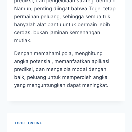
prediksi, dan pengelolaan strategi bermain.
Namun, penting diingat bahwa Togel tetap
permainan peluang, sehingga semua trik
hanyalah alat bantu untuk bermain lebih
cerdas, bukan jaminan kemenangan
mutlak.
Dengan memahami pola, menghitung
angka potensial, memanfaatkan aplikasi
prediksi, dan mengelola modal dengan
baik, peluang untuk memperoleh angka
yang menguntungkan dapat meningkat.
TOGEL ONLINE