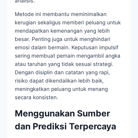
analisis.
Metode ini membantu meminimalkan
kerugian sekaligus memberi peluang untuk
mendapatkan kemenangan yang lebih
besar. Penting juga untuk menghindari
emosi dalam bermain. Keputusan impulsif
sering membuat pemain mengambil angka
atau taruhan yang tidak sesuai strategi.
Dengan disiplin dan catatan yang rapi,
risiko dapat dikendalikan lebih baik,
meningkatkan peluang untuk menang
secara konsisten.
Menggunakan Sumber
dan Prediksi Terpercaya