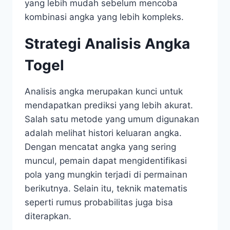
yang lebih mudah sebelum mencoba
kombinasi angka yang lebih kompleks.
Strategi Analisis Angka
Togel
Analisis angka merupakan kunci untuk
mendapatkan prediksi yang lebih akurat.
Salah satu metode yang umum digunakan
adalah melihat histori keluaran angka.
Dengan mencatat angka yang sering
muncul, pemain dapat mengidentifikasi
pola yang mungkin terjadi di permainan
berikutnya. Selain itu, teknik matematis
seperti rumus probabilitas juga bisa
diterapkan.