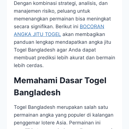
Dengan kombinasi strategi, analisis, dan
manajemen risiko, peluang untuk
memenangkan permainan bisa meningkat
secara signifikan. Berikut ini
BOCORAN
ANGKA JITU TOGEL
akan membagikan
panduan lengkap mendapatkan angka jitu
Togel Bangladesh agar Anda dapat
membuat prediksi lebih akurat dan bermain
lebih cerdas.
Memahami Dasar Togel
Bangladesh
Togel Bangladesh merupakan salah satu
permainan angka yang populer di kalangan
penggemar lotere Asia. Permainan ini