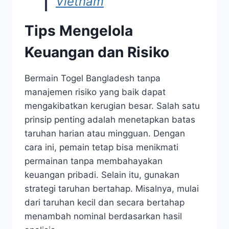
Vietnam
Tips Mengelola
Keuangan dan Risiko
Bermain Togel Bangladesh tanpa
manajemen risiko yang baik dapat
mengakibatkan kerugian besar. Salah satu
prinsip penting adalah menetapkan batas
taruhan harian atau mingguan. Dengan
cara ini, pemain tetap bisa menikmati
permainan tanpa membahayakan
keuangan pribadi. Selain itu, gunakan
strategi taruhan bertahap. Misalnya, mulai
dari taruhan kecil dan secara bertahap
menambah nominal berdasarkan hasil