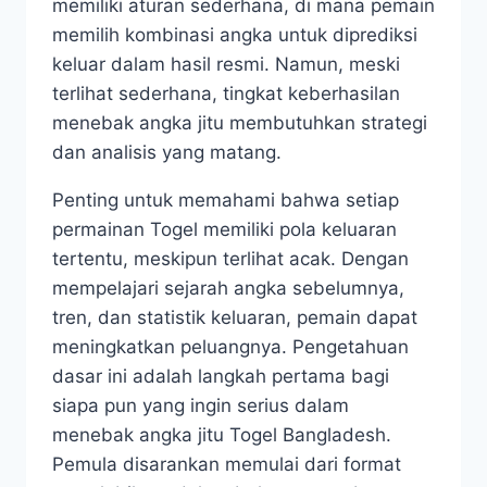
memiliki aturan sederhana, di mana pemain
memilih kombinasi angka untuk diprediksi
keluar dalam hasil resmi. Namun, meski
terlihat sederhana, tingkat keberhasilan
menebak angka jitu membutuhkan strategi
dan analisis yang matang.
Penting untuk memahami bahwa setiap
permainan Togel memiliki pola keluaran
tertentu, meskipun terlihat acak. Dengan
mempelajari sejarah angka sebelumnya,
tren, dan statistik keluaran, pemain dapat
meningkatkan peluangnya. Pengetahuan
dasar ini adalah langkah pertama bagi
siapa pun yang ingin serius dalam
menebak angka jitu Togel Bangladesh.
Pemula disarankan memulai dari format