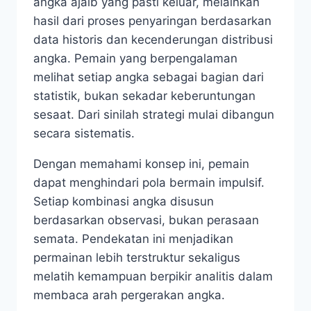
angka ajaib yang pasti keluar, melainkan
hasil dari proses penyaringan berdasarkan
data historis dan kecenderungan distribusi
angka. Pemain yang berpengalaman
melihat setiap angka sebagai bagian dari
statistik, bukan sekadar keberuntungan
sesaat. Dari sinilah strategi mulai dibangun
secara sistematis.
Dengan memahami konsep ini, pemain
dapat menghindari pola bermain impulsif.
Setiap kombinasi angka disusun
berdasarkan observasi, bukan perasaan
semata. Pendekatan ini menjadikan
permainan lebih terstruktur sekaligus
melatih kemampuan berpikir analitis dalam
membaca arah pergerakan angka.