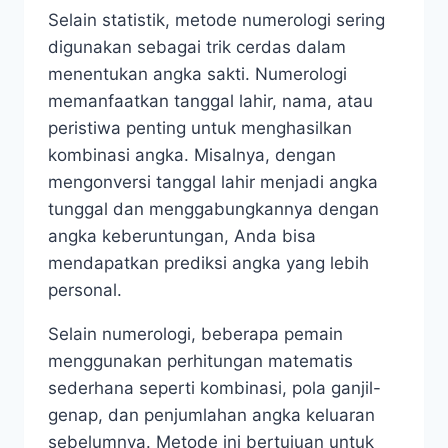
Selain statistik, metode numerologi sering
digunakan sebagai trik cerdas dalam
menentukan angka sakti. Numerologi
memanfaatkan tanggal lahir, nama, atau
peristiwa penting untuk menghasilkan
kombinasi angka. Misalnya, dengan
mengonversi tanggal lahir menjadi angka
tunggal dan menggabungkannya dengan
angka keberuntungan, Anda bisa
mendapatkan prediksi angka yang lebih
personal.
Selain numerologi, beberapa pemain
menggunakan perhitungan matematis
sederhana seperti kombinasi, pola ganjil-
genap, dan penjumlahan angka keluaran
sebelumnya. Metode ini bertujuan untuk