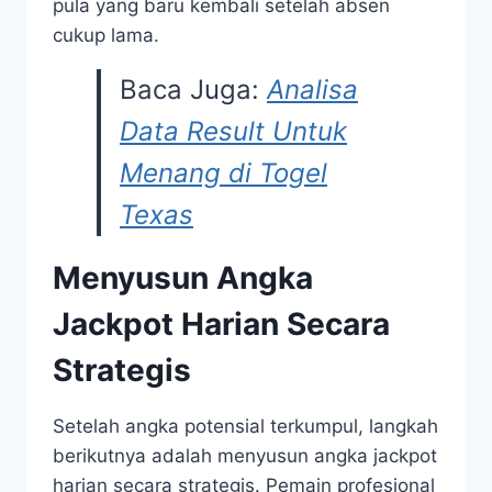
pula yang baru kembali setelah absen
cukup lama.
Baca Juga:
Analisa
Data Result Untuk
Menang di Togel
Texas
Menyusun Angka
Jackpot Harian Secara
Strategis
Setelah angka potensial terkumpul, langkah
berikutnya adalah menyusun angka jackpot
harian secara strategis. Pemain profesional