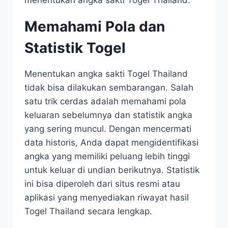
menentukan angka sakti Togel Thailand.
Memahami Pola dan
Statistik Togel
Menentukan angka sakti Togel Thailand
tidak bisa dilakukan sembarangan. Salah
satu trik cerdas adalah memahami pola
keluaran sebelumnya dan statistik angka
yang sering muncul. Dengan mencermati
data historis, Anda dapat mengidentifikasi
angka yang memiliki peluang lebih tinggi
untuk keluar di undian berikutnya. Statistik
ini bisa diperoleh dari situs resmi atau
aplikasi yang menyediakan riwayat hasil
Togel Thailand secara lengkap.