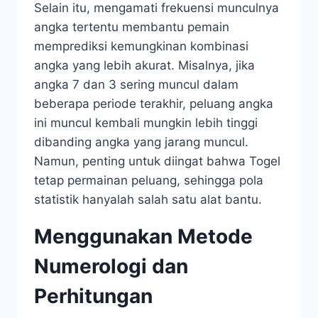
Selain itu, mengamati frekuensi munculnya
angka tertentu membantu pemain
memprediksi kemungkinan kombinasi
angka yang lebih akurat. Misalnya, jika
angka 7 dan 3 sering muncul dalam
beberapa periode terakhir, peluang angka
ini muncul kembali mungkin lebih tinggi
dibanding angka yang jarang muncul.
Namun, penting untuk diingat bahwa Togel
tetap permainan peluang, sehingga pola
statistik hanyalah salah satu alat bantu.
Menggunakan Metode
Numerologi dan
Perhitungan