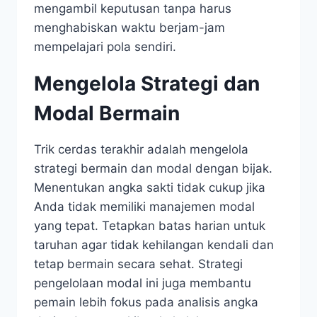
mengambil keputusan tanpa harus
menghabiskan waktu berjam-jam
mempelajari pola sendiri.
Mengelola Strategi dan
Modal Bermain
Trik cerdas terakhir adalah mengelola
strategi bermain dan modal dengan bijak.
Menentukan angka sakti tidak cukup jika
Anda tidak memiliki manajemen modal
yang tepat. Tetapkan batas harian untuk
taruhan agar tidak kehilangan kendali dan
tetap bermain secara sehat. Strategi
pengelolaan modal ini juga membantu
pemain lebih fokus pada analisis angka