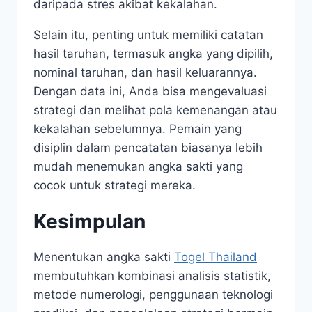
daripada stres akibat kekalahan.
Selain itu, penting untuk memiliki catatan
hasil taruhan, termasuk angka yang dipilih,
nominal taruhan, dan hasil keluarannya.
Dengan data ini, Anda bisa mengevaluasi
strategi dan melihat pola kemenangan atau
kekalahan sebelumnya. Pemain yang
disiplin dalam pencatatan biasanya lebih
mudah menemukan angka sakti yang
cocok untuk strategi mereka.
Kesimpulan
Menentukan angka sakti
Togel Thailand
membutuhkan kombinasi analisis statistik,
metode numerologi, penggunaan teknologi