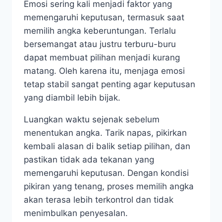
Emosi sering kali menjadi faktor yang
memengaruhi keputusan, termasuk saat
memilih angka keberuntungan. Terlalu
bersemangat atau justru terburu-buru
dapat membuat pilihan menjadi kurang
matang. Oleh karena itu, menjaga emosi
tetap stabil sangat penting agar keputusan
yang diambil lebih bijak.
Luangkan waktu sejenak sebelum
menentukan angka. Tarik napas, pikirkan
kembali alasan di balik setiap pilihan, dan
pastikan tidak ada tekanan yang
memengaruhi keputusan. Dengan kondisi
pikiran yang tenang, proses memilih angka
akan terasa lebih terkontrol dan tidak
menimbulkan penyesalan.