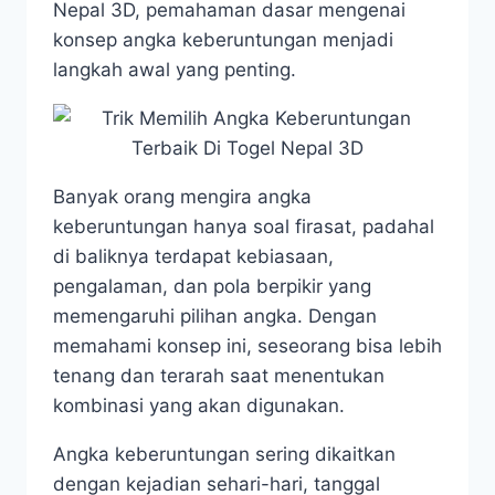
Nepal 3D, pemahaman dasar mengenai
konsep angka keberuntungan menjadi
langkah awal yang penting.
Banyak orang mengira angka
keberuntungan hanya soal firasat, padahal
di baliknya terdapat kebiasaan,
pengalaman, dan pola berpikir yang
memengaruhi pilihan angka. Dengan
memahami konsep ini, seseorang bisa lebih
tenang dan terarah saat menentukan
kombinasi yang akan digunakan.
Angka keberuntungan sering dikaitkan
dengan kejadian sehari-hari, tanggal