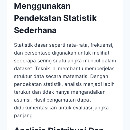
Menggunakan
Pendekatan Statistik
Sederhana
Statistik dasar seperti rata-rata, frekuensi,
dan persentase digunakan untuk melihat
seberapa sering suatu angka muncul dalam
dataset. Teknik ini membantu memperjelas
struktur data secara matematis. Dengan
pendekatan statistik, analisis menjadi lebih
terukur dan tidak hanya mengandalkan
asumsi. Hasil pengamatan dapat
didokumentasikan untuk evaluasi jangka
panjang.