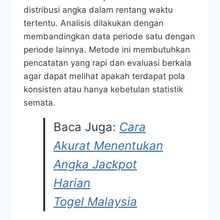
distribusi angka dalam rentang waktu
tertentu. Analisis dilakukan dengan
membandingkan data periode satu dengan
periode lainnya. Metode ini membutuhkan
pencatatan yang rapi dan evaluasi berkala
agar dapat melihat apakah terdapat pola
konsisten atau hanya kebetulan statistik
semata.
Baca Juga:
Cara
Akurat Menentukan
Angka Jackpot
Harian
Togel Malaysia