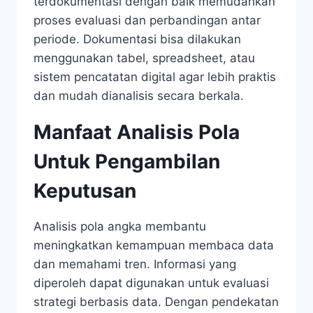
terdokumentasi dengan baik memudahkan
proses evaluasi dan perbandingan antar
periode. Dokumentasi bisa dilakukan
menggunakan tabel, spreadsheet, atau
sistem pencatatan digital agar lebih praktis
dan mudah dianalisis secara berkala.
Manfaat Analisis Pola
Untuk Pengambilan
Keputusan
Analisis pola angka membantu
meningkatkan kemampuan membaca data
dan memahami tren. Informasi yang
diperoleh dapat digunakan untuk evaluasi
strategi berbasis data. Dengan pendekatan