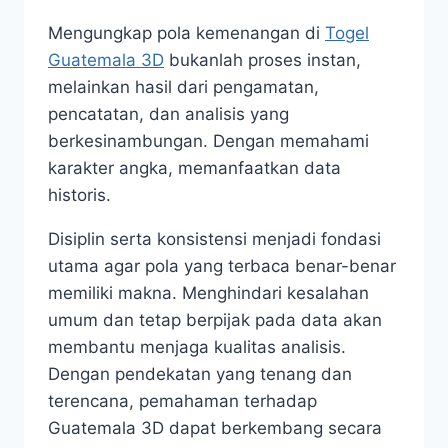
Mengungkap pola kemenangan di
Togel
Guatemala 3D
bukanlah proses instan,
melainkan hasil dari pengamatan,
pencatatan, dan analisis yang
berkesinambungan. Dengan memahami
karakter angka, memanfaatkan data
historis.
Disiplin serta konsistensi menjadi fondasi
utama agar pola yang terbaca benar-benar
memiliki makna. Menghindari kesalahan
umum dan tetap berpijak pada data akan
membantu menjaga kualitas analisis.
Dengan pendekatan yang tenang dan
terencana, pemahaman terhadap
Guatemala 3D dapat berkembang secara