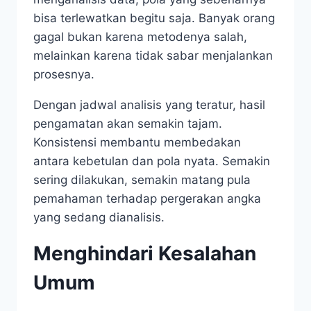
bisa terlewatkan begitu saja. Banyak orang
gagal bukan karena metodenya salah,
melainkan karena tidak sabar menjalankan
prosesnya.
Dengan jadwal analisis yang teratur, hasil
pengamatan akan semakin tajam.
Konsistensi membantu membedakan
antara kebetulan dan pola nyata. Semakin
sering dilakukan, semakin matang pula
pemahaman terhadap pergerakan angka
yang sedang dianalisis.
Menghindari Kesalahan
Umum